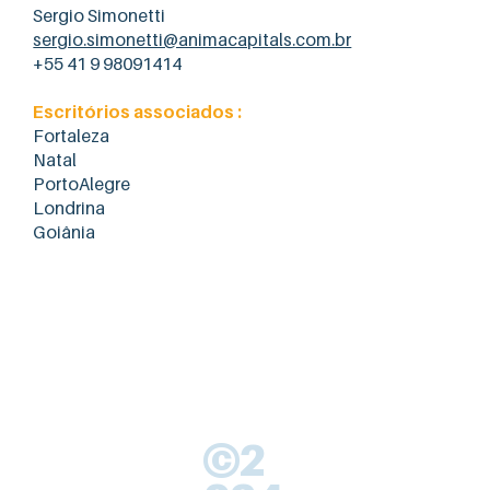
Sergio Simonetti
sergio.simonetti@animacapitals.com.br
+55 41 9 98091414
Escritórios associados :
Fortaleza
Natal
​PortoAlegre
Londrina
Goiânia
©2